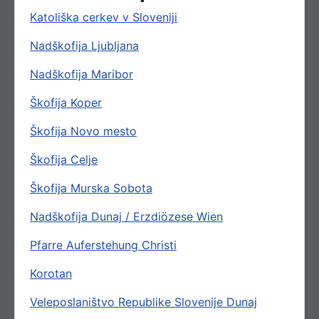
Katoliška cerkev v Sloveniji
Nadškofija Ljubljana
Nadškofija Maribor
Škofija Koper
Škofija Novo mesto
Škofija Celje
Škofija Murska Sobota
Nadškofija Dunaj / Erzdiözese Wien
Pfarre Auferstehung Christi
Korotan
Veleposlaništvo Republike Slovenije Dunaj