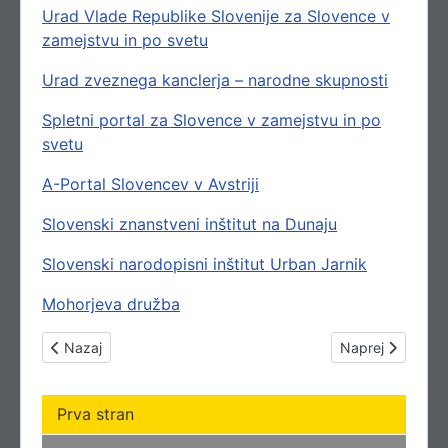
Urad Vlade Republike Slovenije za Slovence v
zamejstvu in po svetu
Urad zveznega kanclerja – narodne skupnosti
Spletni portal za Slovence v zamejstvu in po
svetu
A-Portal Slovencev v Avstriji
Slovenski znanstveni inštitut na Dunaju
Slovenski narodopisni inštitut Urban Jarnik
Mohorjeva družba
Prejšnji prispevek: Slovenski mediji
Naslednji prispev
Nazaj
Naprej
Prva stran