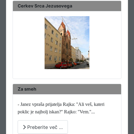
Cerkev Srca Jezusovega
Za smeh
- Janez vpraša prijatelja Rajka: ''Ali veš, kateri
...
poklic je najbolj iskan?'' Rajko: ''Vem.''
Preberite več …