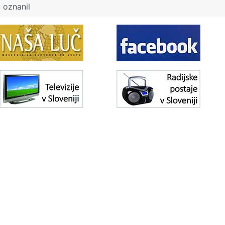
 oznanil