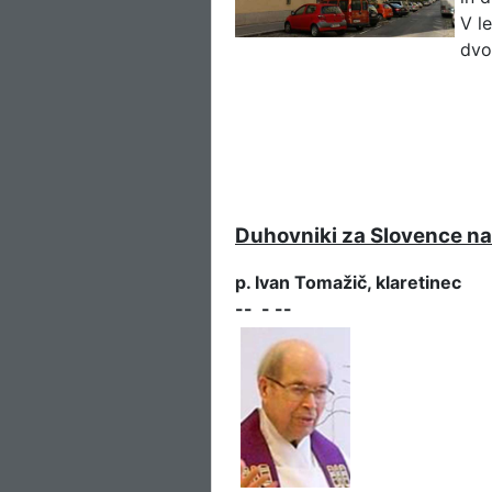
V l
dvo
Duhovniki za Slovence na
p. Ivan Tomažič, klaretinec
-- - --