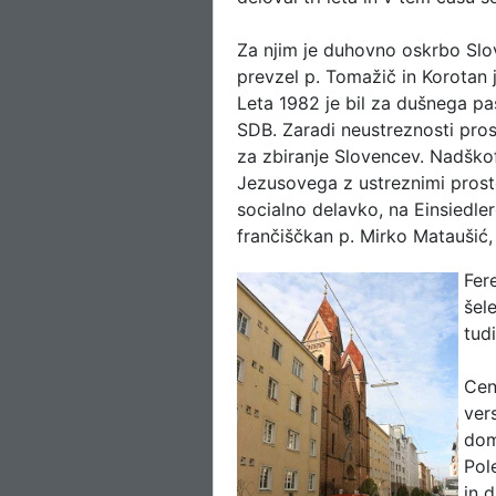
Za njim je duhovno oskrbo Slo
prevzel p. Tomažič in Korotan 
Leta 1982 je bil za dušnega pas
SDB. Zaradi neustreznosti pros
za zbiranje Slovencev. Nadško
Jezusovega z ustreznimi prost
socialno delavko, na Einsiedler
frančiščkan p. Mirko Mataušić,
Fer
šel
tud
Cen
ver
dom
Pol
in 