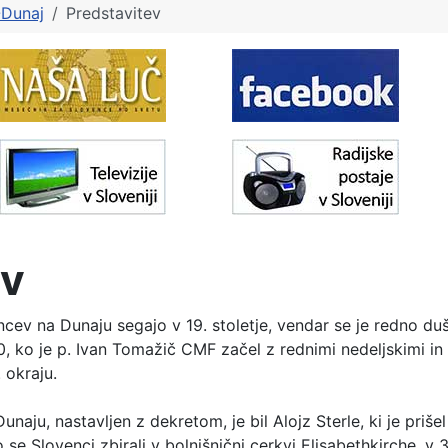
Dunaj
Predstavitev
ev
cev na Dunaju segajo v 19. stoletje, vendar se je redno du
0, ko je p. Ivan Tomažič CMF začel z rednimi nedeljskimi in
 okraju.
naju, nastavljen z dekretom, je bil Alojz Sterle, ki je priše
o se Slovenci zbirali v bolnišnični cerkvi Elisabethkirche, v 3