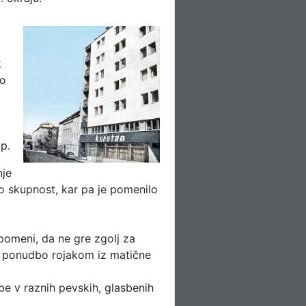
k
jo
p.
nje
o skupnost, kar pa je pomenilo
meni, da ne gre zgolj za
o ponudbo rojakom iz matične
be v raznih pevskih, glasbenih