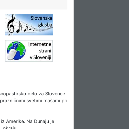
šnopastirsko delo za Slovence
 prazničnimi svetimi mašami pri
l iz Amerike. Na Dunaju je
. okraju.