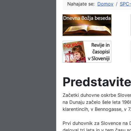
Nahajate se:
Domov
SPC-
Predstavit
Začetki duhovne oskrbe Sloven
na Dunaju začelo šele leta 196
klarentincih, v Bennogasse, v 7.
Prvi duhovnik za Slovence na Du
deloval tri leta in v tem času s