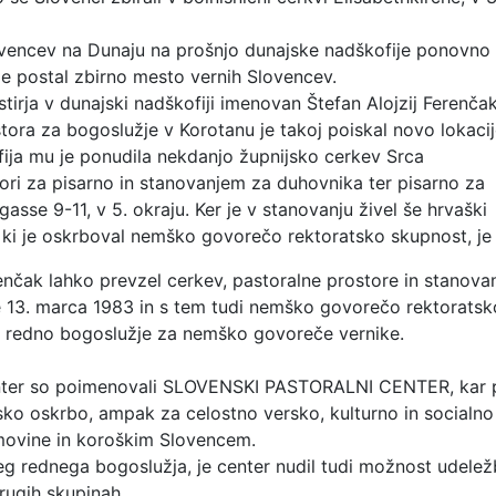
vencev na Dunaju na prošnjo dunajske nadškofije ponovno
je postal zbirno mesto vernih Slovencev.
tirja v dunajski nadškofiji imenovan Štefan Alojzij Ferenča
tora za bogoslužje v Korotanu je takoj poiskal novo lokaci
fija mu je ponudila nekdanjo župnijsko cerkev Srca
ori za pisarno in stanovanjem za duhovnika ter pisarno za
gasse 9-11, v 5. okraju. Ker je v stanovanju živel še hrvaški
 ki je oskrboval nemško govorečo rektoratsko skupnost, je 
enčak lahko prevzel cerkev, pastoralne prostore in stanova
e 13. marca 1983 in s tem tudi nemško govorečo rektoratsk
i redno bogoslužje za nemško govoreče vernike.
ter so poimenovali SLOVENSKI PASTORALNI CENTER, kar po
sko oskrbo, ampak za celostno versko, kulturno in socialn
ovine in koroškim Slovencem.
eg rednega bogoslužja, je center nudil tudi možnost udelež
drugih skupinah.