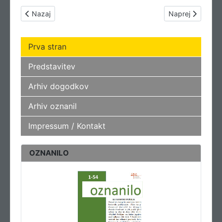
Prejšnji prispevek: Televizije v Sloveniji
Naslednji pris
Nazaj
Naprej
Prva stran
Predstavitev
Arhiv dogodkov
Arhiv oznanil
Impressum / Kontakt
OZNANILO