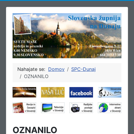
Nahajate se:
Domov
SPC-Dunaj
OZNANILO
OZNANILO