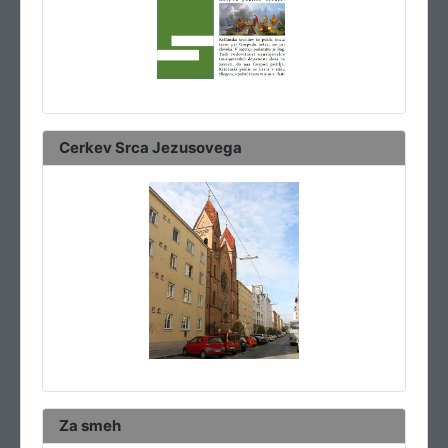
Cerkev Srca Jezusovega
Za smeh